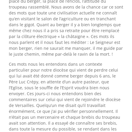
place du berger, la place de l’enclos, l’attitude du
troupeau rassemblé. Nous avons de la chance car ce sont
des mots que toute une civilisation actuelle ne connaît
qu’en visitant le salon de l’agriculture ou en tranchant
dans le gigot. Quant au berger il y a bien longtemps que
même chez nous il a pris sa retraite pour être remplacé
par la clôture électrique « la châtaigne ». Ces mots ils
nous parlent et il nous faut les méditer : Le Seigneur est
mon berger, rien ne saurait me manquer, il me guide par
le juste chemin, même par-delà le ravin de la mort. !
Ces mots nous les entendons dans un contexte
particulier pour notre diocèse qui vient de perdre celui
qui lui avait été donné comme berger depuis 6 ans, le
Père Luc Crépy, en attente d’un autre pasteur, que
l’Eglise, sous le souffle de l’Esprit voudra bien nous
envoyer. Ces jours-ci nous entendons bien des
commentaires sur celui qui vient de rejoindre le diocèse
de Versailles. Quelqu’un me disait qu’il travaillait
énormément, ce que j’ai pu vérifier personnellement. Il
n’était pas un mercenaire et chaque brebis du troupeau
avait son attention. Il a essayé de connaître ses brebis,
dans toute la mesure du possible, se rendant dans les